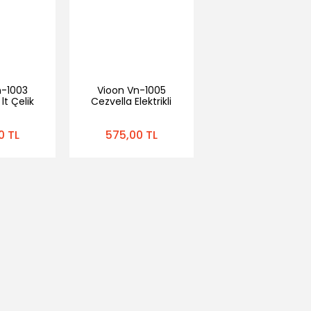
n-1003
Vioon Vn-1005
 lt Çelik
Cezvella Elektrikli
le
Çelik Cezve-Türk
Kahvesi Makinesi
0 TL
575,00 TL