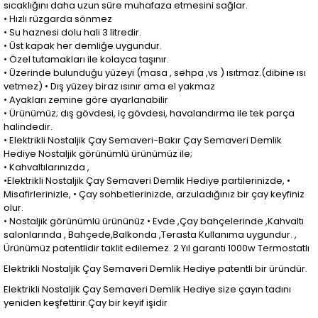
sıcaklığını daha uzun süre muhafaza etmesini sağlar.
• Hızlı rüzgarda sönmez
• Su haznesi dolu hali 3 litredir.
• Üst kapak her demliğe uygundur.
• Özel tutamakları ile kolayca taşınır.
• Üzerinde bulunduğu yüzeyi (masa , sehpa ,vs ) ısıtmaz.(dibine ısı
vetmez) • Dış yüzey biraz ısınır ama el yakmaz
• Ayakları zemine göre ayarlanabilir
• Ürünümüz; dış gövdesi, iç gövdesi, havalandırma ile tek parça
halindedir.
• Elektrikli Nostaljik Çay Semaveri-Bakır Çay Semaveri Demlik
Hediye Nostaljik görünümlü ürünümüz ile;
• Kahvaltılarınızda ,
•Elektrikli Nostaljik Çay Semaveri Demlik Hediye partilerinizde, •
Misafirlerinizle, • Çay sohbetlerinizde, arzuladığınız bir çay keyfiniz
olur.
• Nostaljik görünümlü ürününüz • Evde ,Çay bahçelerinde ,Kahvaltı
salonlarında , Bahçede,Balkonda ,Terasta Kullanıma uygundur. ,
Ürünümüz patentlidir taklit edilemez. 2 Yıl garanti 1000w Termostatlı
Elektrikli Nostaljik Çay Semaveri Demlik Hediye patentli bir üründür.
Elektrikli Nostaljik Çay Semaveri Demlik Hediye size çayın tadını
yeniden keşfettirir.Çay bir keyif işidir