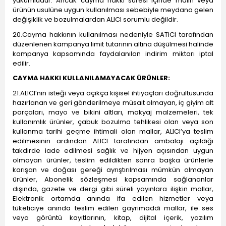
yükümlüdür. Ancak cayma hakkı süresi içinde malın veya
ürünün usulüne uygun kullanılması sebebiyle meydana gelen
değişiklik ve bozulmalardan ALICI sorumlu değildir.
20.Cayma hakkının kullanılması nedeniyle SATICI tarafından
düzenlenen kampanya limit tutarının altına düşülmesi halinde
kampanya kapsamında faydalanılan indirim miktarı iptal
edilir.
CAYMA HAKKI KULLANILAMAYACAK ÜRÜNLER:
21.ALICI’nın isteği veya açıkça kişisel ihtiyaçları doğrultusunda
hazırlanan ve geri gönderilmeye müsait olmayan, iç giyim alt
parçaları, mayo ve bikini altları, makyaj malzemeleri, tek
kullanımlık ürünler, çabuk bozulma tehlikesi olan veya son
kullanma tarihi geçme ihtimali olan mallar, ALICI’ya teslim
edilmesinin ardından ALICI tarafından ambalajı açıldığı
takdirde iade edilmesi sağlık ve hijyen açısından uygun
olmayan ürünler, teslim edildikten sonra başka ürünlerle
karışan ve doğası gereği ayrıştırılması mümkün olmayan
ürünler, Abonelik sözleşmesi kapsamında sağlananlar
dışında, gazete ve dergi gibi süreli yayınlara ilişkin mallar,
Elektronik ortamda anında ifa edilen hizmetler veya
tüketiciye anında teslim edilen gayrimaddi mallar, ile ses
veya görüntü kayıtlarının, kitap, dijital içerik, yazılım