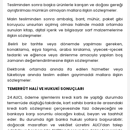
Tesliminden sonra başka ürünlerle karışan ve doğası gereği
ayrıştırılması mümkün olmayan mallara ilişkin sözleşmeler.
Malın tesliminden sonra ambalaj, bant, mühür, paket gibi
koruyucu unsurları açılmış olması halinde maddi ortamda
sunulan kitap, dijital içerik ve bilgisayar sarf malzemelerine
ilişkin sözleşmeler.
.Belirli bir tarihte veya dönemde yapılması gereken,
konaklama, eşya taşıma, araba kiralama, yiyecek-içecek
tedariki ve eğlence veya dinlenme amacıyla yapılan boş
zamanın değerlendirilmesine ilişkin sözleşmeler.
Elektronik ortamda anında ifa edilen hizmetler veya
tüketiciye anında teslim edilen gayrimaddi mallara ilişkin
sözleşmeler.
TEMERRÜT HALİ VE HUKUKİ SONUÇLARI
24.ALICI, ödeme işlemlerini kredi kartı ile yaptığı durumda
temerrüde düştüğü takdirde, kart sahibi banka ile arasındaki
kredi kartı sözleşmesi çerçevesinde faiz ödeyeceğini ve
bankaya karşı sorumlu olacağını kabul, beyan ve taahhüt
eder. Bu durumda ilgili banka hukuki yollara başvurabilir;
doğacak masrafları ve vekâlet ücretini ALICI’dan talep