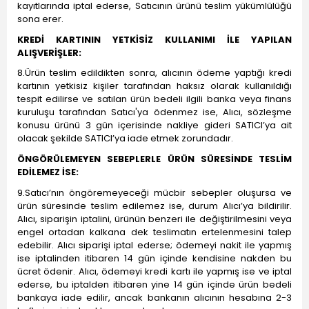
kayıtlarında iptal ederse, Satıcının ürünü teslim yükümlülüğü
sona erer.
KREDİ KARTININ YETKİSİZ KULLANIMI İLE YAPILAN
ALIŞVERİŞLER:
8.Ürün teslim edildikten sonra, alıcının ödeme yaptığı kredi
kartının yetkisiz kişiler tarafından haksız olarak kullanıldığı
tespit edilirse ve satılan ürün bedeli ilgili banka veya finans
kuruluşu tarafından Satıcı'ya ödenmez ise, Alıcı, sözleşme
konusu ürünü 3 gün içerisinde nakliye gideri SATICI’ya ait
olacak şekilde SATICI’ya iade etmek zorundadır.
ÖNGÖRÜLEMEYEN SEBEPLERLE ÜRÜN SÜRESİNDE TESLİM
EDİLEMEZ İSE:
9.Satıcı’nın öngöremeyeceği mücbir sebepler oluşursa ve
ürün süresinde teslim edilemez ise, durum Alıcı’ya bildirilir.
Alıcı, siparişin iptalini, ürünün benzeri ile değiştirilmesini veya
engel ortadan kalkana dek teslimatın ertelenmesini talep
edebilir. Alıcı siparişi iptal ederse; ödemeyi nakit ile yapmış
ise iptalinden itibaren 14 gün içinde kendisine nakden bu
ücret ödenir. Alıcı, ödemeyi kredi kartı ile yapmış ise ve iptal
ederse, bu iptalden itibaren yine 14 gün içinde ürün bedeli
bankaya iade edilir, ancak bankanın alıcının hesabına 2-3