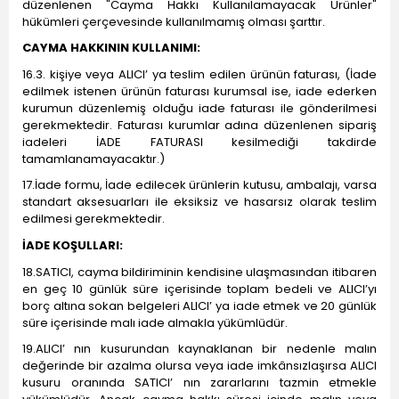
düzenlenen "Cayma Hakkı Kullanılamayacak Ürünler"
hükümleri çerçevesinde kullanılmamış olması şarttır.
CAYMA HAKKININ KULLANIMI:
16.3. kişiye veya ALICI’ ya teslim edilen ürünün faturası, (İade
edilmek istenen ürünün faturası kurumsal ise, iade ederken
kurumun düzenlemiş olduğu iade faturası ile gönderilmesi
gerekmektedir. Faturası kurumlar adına düzenlenen sipariş
iadeleri İADE FATURASI kesilmediği takdirde
tamamlanamayacaktır.)
17.İade formu, İade edilecek ürünlerin kutusu, ambalajı, varsa
standart aksesuarları ile eksiksiz ve hasarsız olarak teslim
edilmesi gerekmektedir.
İADE KOŞULLARI:
18.SATICI, cayma bildiriminin kendisine ulaşmasından itibaren
en geç 10 günlük süre içerisinde toplam bedeli ve ALICI’yı
borç altına sokan belgeleri ALICI’ ya iade etmek ve 20 günlük
süre içerisinde malı iade almakla yükümlüdür.
19.ALICI’ nın kusurundan kaynaklanan bir nedenle malın
değerinde bir azalma olursa veya iade imkânsızlaşırsa ALICI
kusuru oranında SATICI’ nın zararlarını tazmin etmekle