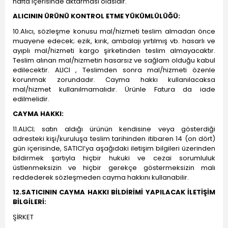
hafta içerisinde aktarması olasıdır.
ALICININ ÜRÜNÜ KONTROL ETME YÜKÜMLÜLÜĞÜ:
10.Alıcı, sözleşme konusu mal/hizmeti teslim almadan önce
muayene edecek; ezik, kırık, ambalajı yırtılmış vb. hasarlı ve
ayıplı mal/hizmeti kargo şirketinden teslim almayacaktır.
Teslim alınan mal/hizmetin hasarsız ve sağlam olduğu kabul
edilecektir. ALICI , Teslimden sonra mal/hizmeti özenle
korunmak zorundadır. Cayma hakkı kullanılacaksa
mal/hizmet kullanılmamalıdır. Ürünle Fatura da iade
edilmelidir.
CAYMA HAKKI:
11.ALICI; satın aldığı ürünün kendisine veya gösterdiği
adresteki kişi/kuruluşa teslim tarihinden itibaren 14 (on dört)
gün içerisinde, SATICI’ya aşağıdaki iletişim bilgileri üzerinden
bildirmek şartıyla hiçbir hukuki ve cezai sorumluluk
üstlenmeksizin ve hiçbir gerekçe göstermeksizin malı
reddederek sözleşmeden cayma hakkını kullanabilir.
12.SATICININ CAYMA HAKKI BİLDİRİMİ YAPILACAK İLETİŞİM
BİLGİLERİ:
ŞİRKET