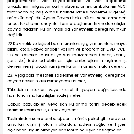
programlarının, veri kaydedebilme ve veri depolama
cihazlarının, bilgisayar sarf malzemelerinin, ambalajının ALICI
tarafından açılmış olması halinde iadesi Yönetmelik gereği
mümkün değildir. Ayrıca Cayma hakkı süresi sona ermeden
önce, tüketicinin onayı ile ifasına başlanan hizmetlere ilişkin
cayma hakkının kullanılması da Yönetmelik gereği mümkün
değildir.
22.Kozmetik ve kişisel bakım ürünleri, iç giyim ürünleri, mayo,
bikini, kitap, kopyalanabilir yazılım ve programlar, DVD, VCD,
CD ve kasetler ile kırtasiye sarf malzemeleri (toner, kartuş,
şerit vb.) iade edilebilmesi için ambalajlarının açılmamış,
denenmemiş, bozulmamış ve kullanılmamış olmaları gerekir.
23. Aşağıdaki mesafeli sözleşmeler yönetmeliği gereğince;
cayma hakkının kullanılmayacak ürünler,
Tüketicinin istekleri veya kişisel ihtiyaçları doğrultusunda
hazırlanan mallara ilişkin sözleşmeler.
Çabuk bozulabilen veya son kullanma tarihi geçebilecek
malların teslimine ilişkin sözleşmeler.
Tesliminden sonra ambalaj, bant, mühür, paket gibi koruyucu
unsurları açılmış olan mallardan; iadesi sağlık ve hijyen
açısından uygun olmayanların teslimine ilişkin sözleşmeler.