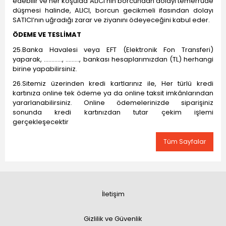
edebilir ve her koşulda ALICI’nın borcundan dolayı temerrüde
düşmesi halinde, ALICI, borcun gecikmeli ifasından dolayı
SATICI’nın uğradığı zarar ve ziyanını ödeyeceğini kabul eder.
ÖDEME VE TESLİMAT
25.Banka Havalesi veya EFT (Elektronik Fon Transferi)
yaparak, ............, ........., bankası hesaplarımızdan (TL) herhangi
birine yapabilirsiniz.
26.Sitemiz üzerinden kredi kartlarınız ile, Her türlü kredi
kartınıza online tek ödeme ya da online taksit imkânlarından
yararlanabilirsiniz. Online ödemelerinizde siparişiniz
sonunda kredi kartınızdan tutar çekim işlemi
gerçekleşecektir
Tüm Sayfalar
İletişim
Gizlilik ve Güvenlik