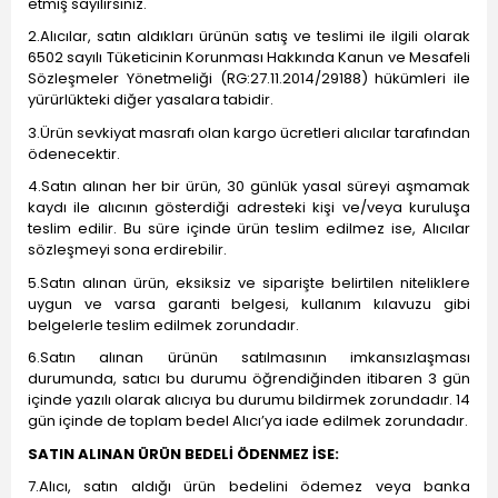
etmiş sayılırsınız.
2.Alıcılar, satın aldıkları ürünün satış ve teslimi ile ilgili olarak
6502 sayılı Tüketicinin Korunması Hakkında Kanun ve Mesafeli
Sözleşmeler Yönetmeliği (RG:27.11.2014/29188) hükümleri ile
yürürlükteki diğer yasalara tabidir.
3.Ürün sevkiyat masrafı olan kargo ücretleri alıcılar tarafından
ödenecektir.
4.Satın alınan her bir ürün, 30 günlük yasal süreyi aşmamak
kaydı ile alıcının gösterdiği adresteki kişi ve/veya kuruluşa
teslim edilir. Bu süre içinde ürün teslim edilmez ise, Alıcılar
sözleşmeyi sona erdirebilir.
5.Satın alınan ürün, eksiksiz ve siparişte belirtilen niteliklere
uygun ve varsa garanti belgesi, kullanım kılavuzu gibi
belgelerle teslim edilmek zorundadır.
6.Satın alınan ürünün satılmasının imkansızlaşması
durumunda, satıcı bu durumu öğrendiğinden itibaren 3 gün
içinde yazılı olarak alıcıya bu durumu bildirmek zorundadır. 14
gün içinde de toplam bedel Alıcı’ya iade edilmek zorundadır.
SATIN ALINAN ÜRÜN BEDELİ ÖDENMEZ İSE:
7.Alıcı, satın aldığı ürün bedelini ödemez veya banka