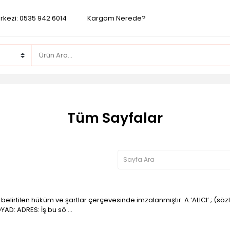
rkezi: 0535 942 6014
Kargom Nerede?
Tüm Sayfalar
lirtilen hüküm ve şartlar çerçevesinde imzalanmıştır. A.‘ALICI’ ; (sözl
D: ADRES: İş bu sö ...