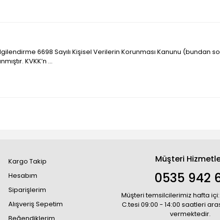
 bilgilendirme 6698 Sayılı Kişisel Verilerin Korunması Kanunu (bundan s
mıştır. KVKK’n ...
Müşteri Hizmetle
Kargo Takip
0535 942 6
Hesabım
Siparişlerim
Müşteri temsilcilerimiz hafta içi:
Alışveriş Sepetim
C.tesi 09:00 - 14:00 saatleri ar
vermektedir.
Beğendiklerim