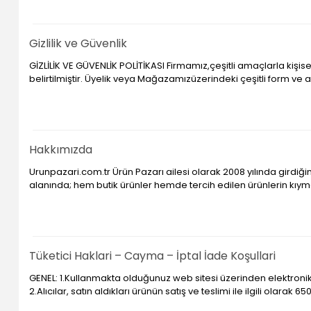
Gizlilik ve Güvenlik
GİZLİLİK VE GÜVENLİK POLİTİKASI Firmamız,çeşitli amaçlarla kişisel
belirtilmiştir. Üyelik veya Mağazamızüzerindeki çeşitli form ve ank
Hakkımızda
Urunpazari.com.tr Ürün Pazarı ailesi olarak 2008 yılında girdi
alanında; hem butik ürünler hemde tercih edilen ürünlerin kıyme
Tüketici Haklari – Cayma – İptal İade Koşullari
GENEL: 1.Kullanmakta olduğunuz web sitesi üzerinden elektronik 
2.Alıcılar, satın aldıkları ürünün satış ve teslimi ile ilgili olarak 6502