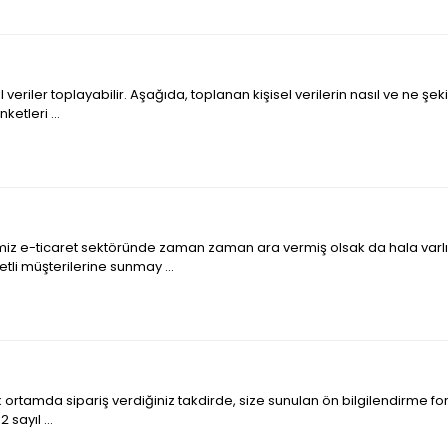
 veriler toplayabilir. Aşağıda, toplanan kişisel verilerin nasıl ve ne şe
etleri ...
ğimiz e-ticaret sektöründe zaman zaman ara vermiş olsak da hala varlı
tli müşterilerine sunmay ...
ortamda sipariş verdiğiniz takdirde, size sunulan ön bilgilendirme for
 sayıl ...