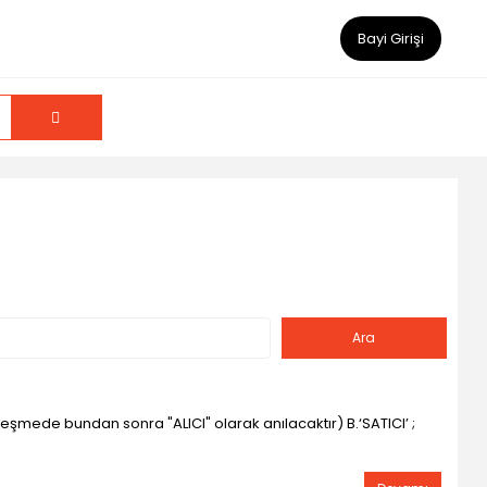
Bayi Girişi
eşmede bundan sonra "ALICI" olarak anılacaktır) B.‘SATICI’ ;