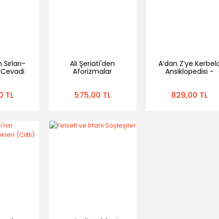
 Sırları-
Ali Şeriati'den
A’dan Z’ye Kerbel
 Cevadi
Aforizmalar
Ansiklopedisi -
li
Cevad Muhaddisi
Önsöz Yayıncılık
0 TL
575,00 TL
829,00 TL