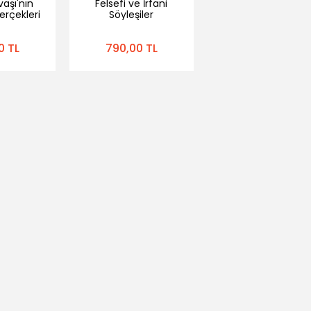
vaşı'nın
Felsefi ve İrfani
erçekleri
Söyleşiler
li)
0 TL
790,00 TL