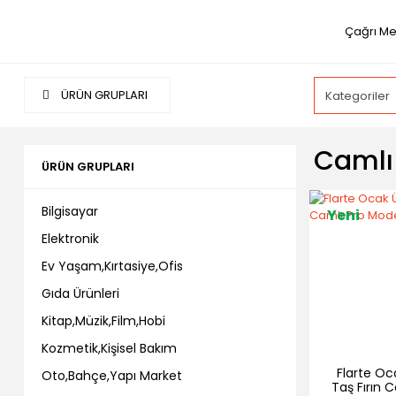
Çağrı Me
ÜRÜN GRUPLARI
Camlı 
ÜRÜN GRUPLARI
Bilgisayar
Yeni
Elektronik
Ev Yaşam,Kırtasiye,Ofis
Gıda Ürünleri
Kitap,Müzik,Film,Hobi
Kozmetik,Kişisel Bakım
Flarte Oc
Oto,Bahçe,Yapı Market
Taş Fırın 