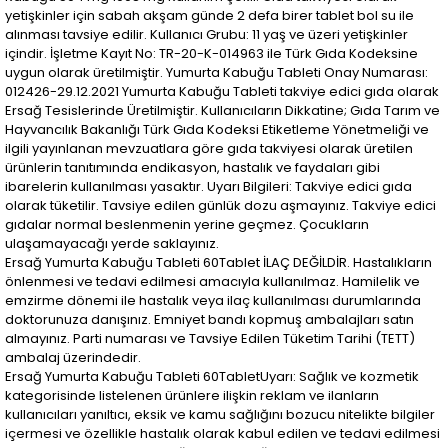
yetişkinler için sabah akşam günde 2 defa birer tablet bol su ile
alınması tavsiye edilir. Kullanıcı Grubu: 11 yaş ve üzeri yetişkinler
içindir. İşletme Kayıt No: TR-20-K-014963 ile Türk Gıda Kodeksine
uygun olarak üretilmiştir. Yumurta Kabuğu Tableti Onay Numarası:
012426-29.12.2021 Yumurta Kabuğu Tableti takviye edici gıda olarak
Ersağ Tesislerinde Üretilmiştir. Kullanıcıların Dikkatine; Gıda Tarım ve
Hayvancılık Bakanlığı Türk Gıda Kodeksi Etiketleme Yönetmeliği ve
ilgili yayınlanan mevzuatlara göre gıda takviyesi olarak üretilen
ürünlerin tanıtımında endikasyon, hastalık ve faydaları gibi
ibarelerin kullanılması yasaktır. Uyarı Bilgileri: Takviye edici gıda
olarak tüketilir. Tavsiye edilen günlük dozu aşmayınız. Takviye edici
gıdalar normal beslenmenin yerine geçmez. Çocukların
ulaşamayacağı yerde saklayınız.
Ersağ Yumurta Kabuğu Tableti 60Tablet İLAÇ DEĞİLDİR. Hastalıkların
önlenmesi ve tedavi edilmesi amacıyla kullanılmaz. Hamilelik ve
emzirme dönemi ile hastalık veya ilaç kullanılması durumlarında
doktorunuza danışınız. Emniyet bandı kopmuş ambalajları satın
almayınız. Parti numarası ve Tavsiye Edilen Tüketim Tarihi (TETT)
ambalaj üzerindedir.
Ersağ Yumurta Kabuğu Tableti 60TabletUyarı: Sağlık ve kozmetik
kategorisinde listelenen ürünlere ilişkin reklam ve ilanların
kullanıcıları yanıltıcı, eksik ve kamu sağlığını bozucu nitelikte bilgiler
içermesi ve özellikle hastalık olarak kabul edilen ve tedavi edilmesi