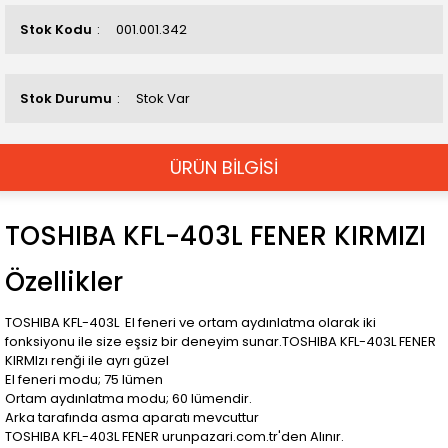
Stok Kodu
001.001.342
Stok Durumu
Stok Var
ÜRÜN BİLGİSİ
TOSHIBA KFL-403L FENER KIRMIZI
Özellikler
TOSHIBA KFL-403L El feneri ve ortam aydınlatma olarak iki
fonksiyonu ile size eşsiz bir deneyim sunar.TOSHIBA KFL-403L FENER
KIRMIzı renği ile ayrı güzel
El feneri modu; 75 lümen
Ortam aydınlatma modu; 60 lümendir.
Arka tarafında asma aparatı mevcuttur
TOSHIBA KFL-403L FENER urunpazari.com.tr'den Alınır.