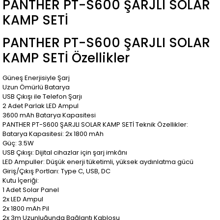
PANTHER PT-S600 ŞARJLI SOLAR
KAMP SETİ
PANTHER PT-S600 ŞARJLI SOLAR
KAMP SETİ Özellikler
Güneş Enerjisiyle Şarj
Uzun Ömürlü Batarya
USB Çıkışı ile Telefon Şarjı
2 Adet Parlak LED Ampul
3600 mAh Batarya Kapasitesi
PANTHER PT-S600 ŞARJLI SOLAR KAMP SETİ Teknik Özellikler:
Batarya Kapasitesi: 2x 1800 mAh
Güç: 3.5W
USB Çıkışı: Dijital cihazlar için şarj imkânı
LED Ampuller: Düşük enerji tüketimli, yüksek aydınlatma gücü
Giriş/Çıkış Portları: Type C, USB, DC
Kutu İçeriği:
1 Adet Solar Panel
2x LED Ampul
2x 1800 mAh Pil
2x 3m Uzunluğunda Bağlantı Kablosu