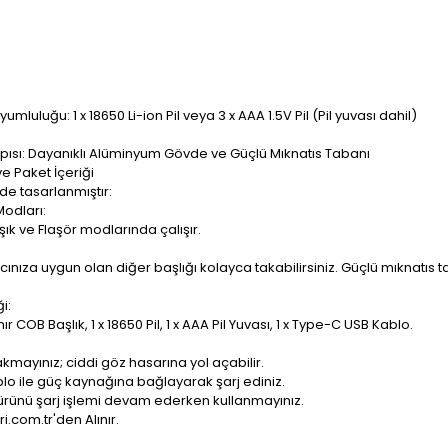
luluğu: 1 x 18650 Li-ion Pil veya 3 x AAA 1.5V Pil (Pil yuvası dahil)
apısı: Dayanıklı Alüminyum Gövde ve Güçlü Mıknatıs Tabanı
ve Paket İçeriği
de tasarlanmıştır:
Modları:
şık ve Flaşör modlarında çalışır.
acınıza uygun olan diğer başlığı kolayca takabilirsiniz. Güçlü mıknatıs
i:
nır COB Başlık, 1 x 18650 Pil, 1 x AAA Pil Yuvası, 1 x Type-C USB Kablo.
kmayınız; ciddi göz hasarına yol açabilir.
blo ile güç kaynağına bağlayarak şarj ediniz.
ürünü şarj işlemi devam ederken kullanmayınız.
.com.tr'den Alınır.