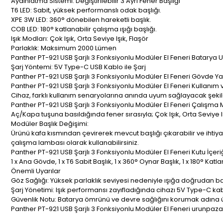
Aydınlatma Sistemi: Değiştirilebilir 3 Ayrı Fener Başlığı
T6 LED: Sabit, yüksek performanslı odak başlığı.
XPE 3W LED: 360° dönebilen hareketli başlık.
COB LED: 180° katlanabilir çalışma ışığı başlığı.
Işık Modları: Çok Işık, Orta Seviye Işık, Flaşör
Parlaklık: Maksimum 2000 Lümen
Panther PT-921 USB Şarjlı 3 Fonksiyonlu Modüler El Feneri Batarya Uyum
Şarj Yöntemi: 5V Type-C USB Kablo ile Şarj
Panther PT-921 USB Şarjlı 3 Fonksiyonlu Modüler El Feneri Gövde Y
Panther PT-921 USB Şarjlı 3 Fonksiyonlu Modüler El Feneri Kullanım 
Cihaz, farklı kullanım senaryolarına anında uyum sağlayacak şekil
Panther PT-921 USB Şarjlı 3 Fonksiyonlu Modüler El Feneri Çalışma 
Aç/Kapa tuşuna basıldığında fener sırasıyla; Çok Işık, Orta Seviye I
Modüler Başlık Değişimi:
Ürünü kafa kısmından çevirerek mevcut başlığı çıkarabilir ve ihtiy
çalışma lambası olarak kullanabilirsiniz.
Panther PT-921 USB Şarjlı 3 Fonksiyonlu Modüler El Feneri Kutu İçeriğ
1 x Ana Gövde, 1 x T6 Sabit Başlık, 1 x 360° Oynar Başlık, 1 x 180° Katla
Önemli Uyarılar
Göz Sağlığı: Yüksek parlaklık seviyesi nedeniyle ışığa doğrudan ba
Şarj Yönetimi: Işık performansı zayıfladığında cihazı 5V Type-C ka
Güvenlik Notu: Batarya ömrünü ve devre sağlığını korumak adına 
Panther PT-921 USB Şarjlı 3 Fonksiyonlu Modüler El Feneri urunpazari