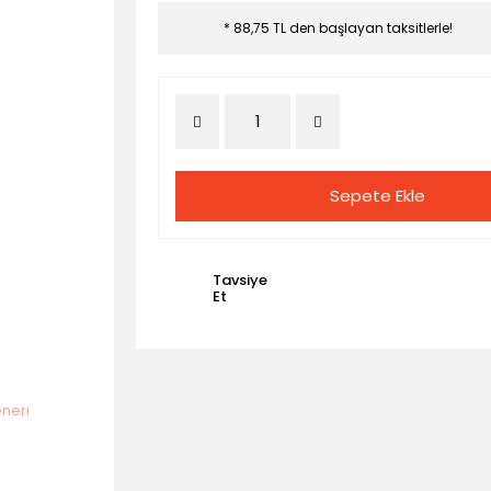
* 88,75 TL den başlayan taksitlerle!
Sepete Ekle
Tavsiye
Et