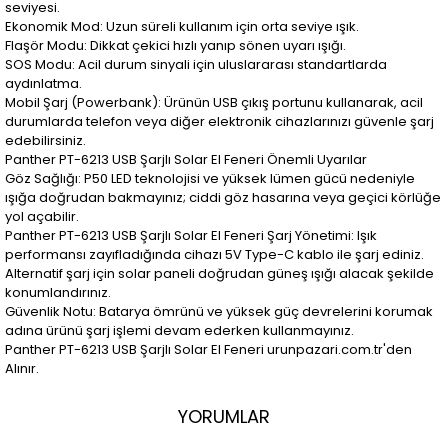
seviyesi.
Ekonomik Mod: Uzun süreli kullanım için orta seviye ışık.
Flaşör Modu: Dikkat çekici hızlı yanıp sönen uyarı ışığı.
SOS Modu: Acil durum sinyali için uluslararası standartlarda
aydınlatma.
Mobil Şarj (Powerbank): Ürünün USB çıkış portunu kullanarak, acil
durumlarda telefon veya diğer elektronik cihazlarınızı güvenle şarj
edebilirsiniz.
Panther PT-6213 USB Şarjlı Solar El Feneri Önemli Uyarılar
Göz Sağlığı: P50 LED teknolojisi ve yüksek lümen gücü nedeniyle
ışığa doğrudan bakmayınız; ciddi göz hasarına veya geçici körlüğe
yol açabilir.
Panther PT-6213 USB Şarjlı Solar El Feneri Şarj Yönetimi: Işık
performansı zayıfladığında cihazı 5V Type-C kablo ile şarj ediniz.
Alternatif şarj için solar paneli doğrudan güneş ışığı alacak şekilde
konumlandırınız.
Güvenlik Notu: Batarya ömrünü ve yüksek güç devrelerini korumak
adına ürünü şarj işlemi devam ederken kullanmayınız.
Panther PT-6213 USB Şarjlı Solar El Feneri urunpazari.com.tr'den
Alınır.
YORUMLAR