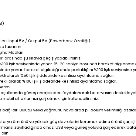
el)
leri: Input 5V / Output 5V (Powerbank Özelliği)
de tasarımı
ışma Modları
 arasında şu sırayla geçiş yapabilirsiniz:
100 Işık seviyesinde yanar. 15-20 saniye boyunca hareket algılanmaz
de yanar; hareket algıladığı anda parlaklığını %100 Işık seviyesine yü
ekli olarak %50 Işık şiddetinde kesintisiz aydınlatma sağlar.
ekli olarak %100 Işık şiddetinde kesintisiz aydınlatma sağlar.
netimi
a koşullarında güneş enerjisinden faydalanarak bataryasını destekleyebi
bil cihazlarınızı şarj etmek için kullanabilirsiniz.
ne bağlıdır. Bulutlu veya yağmurlu havalarda pil dolum verimliliği azal
atarya ömrünü ve yüksek güç devrelerini korumak adına ürünü şarj iş
rmansı zayıfladığında cihazı USB veya güneş yoluyla şarj ederek bata
 alın