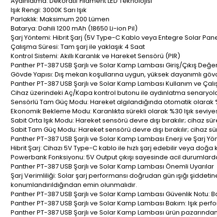
Aydınlatma: Dekoratif Filament LED Teknolojisi
Işık Rengi: 3000K Sarı Işık
Parlaklık: Maksimum 200 Lümen
Batarya: Dahili 1200 mAh (18650 Li-ion Pil)
Şarj Yöntemi: Hibrit Şarj (5V Type-C Kablo veya Entegre Solar Pan
Çalışma Süresi: Tam şarj ile yaklaşık 4 Saat
Kontrol Sistemi: Akıllı Karanlık ve Hareket Sensörü (PIR)
Panther PT-387 USB Şarjlı ve Solar Kamp Lambası Giriş/Çıkış Değer
Gövde Yapısı: Dış mekan koşullarına uygun, yüksek dayanımlı göv
Panther PT-387 USB Şarjlı ve Solar Kamp Lambası Kullanım ve Çal
Cihaz üzerindeki Aç/Kapa kontrol butonu ile aydınlatma senaryoları
Sensörlü Tam Güç Modu: Hareket algılandığında otomatik olarak %
Ekonomik Bekleme Modu: Karanlıkta sürekli olarak %30 Işık seviyesin
Sabit Orta Işık Modu: Hareket sensörü devre dışı bırakılır; cihaz sür
Sabit Tam Güç Modu: Hareket sensörü devre dışı bırakılır; cihaz sür
Panther PT-387 USB Şarjlı ve Solar Kamp Lambası Enerji ve Şarj Yö
Hibrit Şarj: Cihazı 5V Type-C kablo ile hızlı şarj edebilir veya doğ
Powerbank Fonksiyonu: 5V Output çıkışı sayesinde acil durumlarda mo
Panther PT-387 USB Şarjlı ve Solar Kamp Lambası Önemli Uyarılar
Şarj Verimliliği: Solar şarj performansı doğrudan gün ışığı şiddeti
konumlandırıldığından emin olunmalıdır.
Panther PT-387 USB Şarjlı ve Solar Kamp Lambası Güvenlik Notu: B
Panther PT-387 USB Şarjlı ve Solar Kamp Lambası Bakım: Işık perfo
Panther PT-387 USB Şarjlı ve Solar Kamp Lambası ürün pazarından