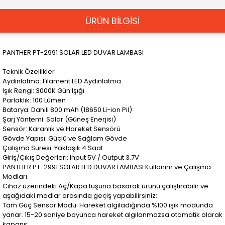
ÜRÜN BİLGİSİ
PANTHER PT-2991 SOLAR LED DUVAR LAMBASI
Teknik Özellikler
Aydınlatma: Filament LED Aydınlatma
Işık Rengi: 3000K Gün Işığı
Parlaklık: 100 Lümen
Batarya: Dahili 800 mAh (18650 Li-ion Pil)
Şarj Yöntemi: Solar (Güneş Enerjisi)
Sensör: Karanlık ve Hareket Sensörü
Gövde Yapısı: Güçlü ve Sağlam Gövde
Çalışma Süresi: Yaklaşık 4 Saat
Giriş/Çıkış Değerleri: Input 5V / Output 3.7V
PANTHER PT-2991 SOLAR LED DUVAR LAMBASI Kullanım ve Çalışma
Modları
Cihaz üzerindeki Aç/Kapa tuşuna basarak ürünü çalıştırabilir ve
aşağıdaki modlar arasında geçiş yapabilirsiniz:
Tam Güç Sensör Modu: Hareket algıladığında %100 ışık modunda
yanar. 15-20 saniye boyunca hareket algılanmazsa otomatik olarak
kapanır.