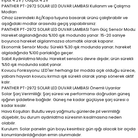
Input 4.2V / Output 4.2V
PANTHER PT-2972 SOLAR LED DUVAR LAMBASI Kullanım ve Çalışma
Modları
Cihaz üzerindeki Aç/Kapa tuşuna basarak ürünü çalıştırabilir ve
aşağıdaki modlar arasında geçiş yapabilirsiniz:
PANTHER PT-2972 SOLAR LED DUVAR LAMBASI Tam Güç Sensör Modu:
Hareket algılandığında %100 ışık modunda yanar. 15-20 saniye
boyunca hareket algılanmazsa otomatik olarak kapanır.
Ekonomik Sensör Modu: Sürekli %30 ışık modunda yanar; hareket
algıladığında %100 parlaklığa geçer.
Sabit Aydınlatma Modu: Hareket sensörü devre dışıdır; ürün sürekli
%50 ışık modunda sabit yanar.
Kovucu Fonksiyonu: LED'ler herhangi bir modda açık olduğu sürece,
yabani hayvan kovucu kırmızı ışık sürekli olarak yanıp sönerek aktif
kalır.
PANTHER PT-2972 SOLAR LED DUVAR LAMBASI Önemli Uyarılar
Solar Şarj Verimliliği: Şarj süresi ve performansı doğrudan güneş
ışığının şiddetine bağlıdır. Güneş ne kadar güçlüyse şarj süresi o
kadar kısalır.
Hava Koşulları: Bulutlu veya yağmurlu günlerde pil verimliliği
düşebilir, bu durum aydınlatma süresinin kısalmasına neden
olabilir.
Kurulum: Solar panelin gün boyu kesintisiz gün ışığı alacak bir açıda
konumlandırıldığından emin olunmalıdır.