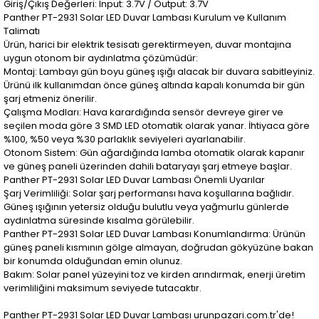
Giriş/Çıkış Değerleri: Input: 3.7V / Output: 3.7V
Panther PT-2931 Solar LED Duvar Lambası Kurulum ve Kullanım
Talimatı
Ürün, harici bir elektrik tesisatı gerektirmeyen, duvar montajına
uygun otonom bir aydınlatma çözümüdür:
Montaj: Lambayı gün boyu güneş ışığı alacak bir duvara sabitleyiniz.
Ürünü ilk kullanımdan önce güneş altında kapalı konumda bir gün
şarj etmeniz önerilir.
Çalışma Modları: Hava karardığında sensör devreye girer ve
seçilen moda göre 3 SMD LED otomatik olarak yanar. İhtiyaca göre
%100, %50 veya %30 parlaklık seviyeleri ayarlanabilir.
Otonom Sistem: Gün ağardığında lamba otomatik olarak kapanır
ve güneş paneli üzerinden dahili bataryayı şarj etmeye başlar.
Panther PT-2931 Solar LED Duvar Lambası Önemli Uyarılar
Şarj Verimliliği: Solar şarj performansı hava koşullarına bağlıdır.
Güneş ışığının yetersiz olduğu bulutlu veya yağmurlu günlerde
aydınlatma süresinde kısalma görülebilir.
Panther PT-2931 Solar LED Duvar Lambası Konumlandırma: Ürünün
güneş paneli kısmının gölge almayan, doğrudan gökyüzüne bakan
bir konumda olduğundan emin olunuz.
Bakım: Solar panel yüzeyini toz ve kirden arındırmak, enerji üretim
verimliliğini maksimum seviyede tutacaktır.
Panther PT-2931 Solar LED Duvar Lambası urunpazari.com.tr'de!