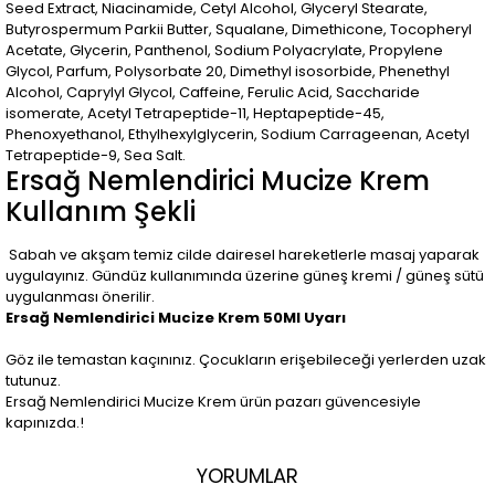
Seed Extract, Niacinamide, Cetyl Alcohol, Glyceryl Stearate,
Butyrospermum Parkii Butter, Squalane, Dimethicone, Tocopheryl
Acetate, Glycerin, Panthenol, Sodium Polyacrylate, Propylene
Glycol, Parfum, Polysorbate 20, Dimethyl isosorbide, Phenethyl
Alcohol, Caprylyl Glycol, Caffeine, Ferulic Acid, Saccharide
isomerate, Acetyl Tetrapeptide-11, Heptapeptide-45,
Phenoxyethanol, Ethylhexylglycerin, Sodium Carrageenan, Acetyl
Tetrapeptide-9, Sea Salt.
Ersağ Nemlendirici Mucize Krem
Kullanım Şekli
Sabah ve akşam temiz cilde dairesel hareketlerle masaj yaparak
uygulayınız. Gündüz kullanımında üzerine güneş kremi / güneş sütü
uygulanması önerilir.
Ersağ Nemlendirici Mucize Krem 50Ml Uyarı
Göz ile temastan kaçınınız. Çocukların erişebileceği yerlerden uzak
tutunuz.
Ersağ Nemlendirici Mucize Krem ürün pazarı güvencesiyle
kapınızda.!
YORUMLAR