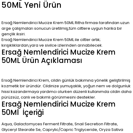
50ML Yeni Ürün
Ersağ Nemlendirici Mucize Krem 50ML Ritha firması tarafından uzun
arge çalışmaları sonucun üretilmiş,tüm ciltlere uygun harika bir
gençlik iksiri.
Ersağ Nemlendirici Mucize Krem 50ML ile ciltler artık;
kırışıklıklardan,yara ve sivilce izlerinden arınabilecek.
Ersağ Nemlendirici Mucize Krem
50ML Ürün Açıklaması
Ersağ Nemlendirici Krem, cildin günlük bakımına yönelik geliştirilmiş
kozmetik bir üründür. Cildinize yumuşaklık, yoğun nem ve dolgunluk
hissi kazandırmaya yardımcı olurken düzenli kullanımda cildin daha
pürüzsüz, canlı ve bakımlı görünmesini destekler.
Ersağ Nemlendirici Mucize Krem
50Ml İçeriği
Aqua, Galactomyces Ferment Filtrate, Snail Secretion Filtrate,
Glyceryl Stearate Se, Caprylic/Capric Triglyceride, Oryza Sativa