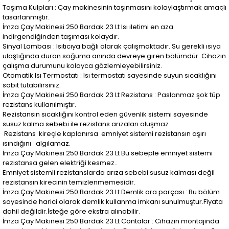
Taşıma Kulpları : Çay makinesinin taşınmasını kolaylaştırmak amaçlı
tasarlanmıştır.
İmza Çay Makinesi 250 Bardak 23 Lt Isı iletimi en aza
indirgendiğinden taşıması kolaydır.
Sinyal Lambası : Isıtıcıya bağlı olarak çalışmaktadır. Su gerekli ısıya
ulaştığında duran soğuma anında devreye giren bölümdür. Cihazın
çalışma durumunu kolayca gözlemleyebilirsiniz.
Otomatik Isı Termostatı : Isı termostatı sayesinde suyun sıcaklığını
sabit tutabilirsiniz.
İmza Çay Makinesi 250 Bardak 23 Lt Rezistans : Paslanmaz şok tüp
rezistans kullanılmıştır.
Rezistansın sıcaklığını kontrol eden güvenlik sistemi sayesinde
susuz kalma sebebi ile rezistans arızaları oluşmaz.
Rezistans kireçle kaplanırsa emniyet sistemi rezistansın aşırı
ısındığını algılamaz.
İmza Çay Makinesi 250 Bardak 23 Lt Bu sebeple emniyet sistemi
rezistansa gelen elektriği kesmez..
Emniyet sistemli rezistanslarda arıza sebebi susuz kalması değil
rezistansın kirecinin temizlenmemesidir.
İmza Çay Makinesi 250 Bardak 23 Lt Demlik ara parçası : Bu bölüm
sayesinde harici olarak demlik kullanma imkanı sunulmuştur.Fiyata
dahil değildir.İsteğe göre ekstra alınabilir.
İmza Çay Makinesi 250 Bardak 23 Lt Contalar : Cihazın montajında