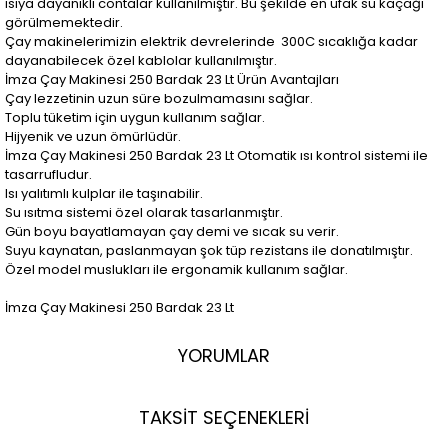
ısıya dayanıklı contalar kullanılmıştır. Bu şekilde en ufak su kaçağı
görülmemektedir.
Çay makinelerimizin elektrik devrelerinde 300C sıcaklığa kadar
dayanabilecek özel kablolar kullanılmıştır.
İmza Çay Makinesi 250 Bardak 23 Lt Ürün Avantajları
Çay lezzetinin uzun süre bozulmamasını sağlar.
Toplu tüketim için uygun kullanım sağlar.
Hijyenik ve uzun ömürlüdür.
İmza Çay Makinesi 250 Bardak 23 Lt Otomatik ısı kontrol sistemi ile
tasarrufludur.
Isı yalıtımlı kulplar ile taşınabilir.
Su ısıtma sistemi özel olarak tasarlanmıştır.
Gün boyu bayatlamayan çay demi ve sıcak su verir.
Suyu kaynatan, paslanmayan şok tüp rezistans ile donatılmıştır.
Özel model muslukları ile ergonamik kullanım sağlar.
İmza Çay Makinesi 250 Bardak 23 Lt
YORUMLAR
TAKSİT SEÇENEKLERİ