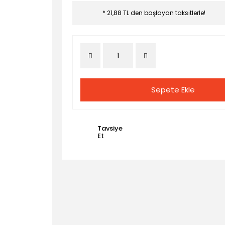
* 21,88 TL den başlayan taksitlerle!
Sepete Ekle
Tavsiye
Et