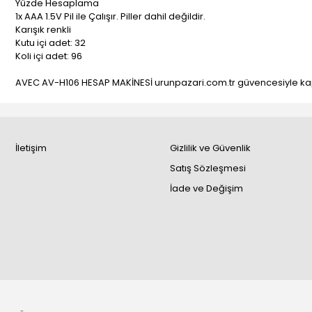
Yüzde Hesaplama
1x AAA 1.5V Pil ile Çalışır. Piller dahil değildir.
Karışık renkli
Kutu içi adet: 32
Koli içi adet: 96
AVEC AV-H106 HESAP MAKİNESİ urunpazari.com.tr güvencesiyle ka
İletişim
Gizlilik ve Güvenlik
Satış Sözleşmesi
İade ve Değişim