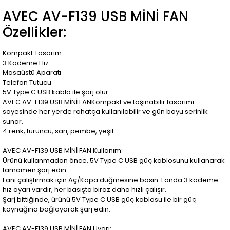
AVEC AV-F139 USB MİNİ FAN
Özellikler:
Kompakt Tasarım
3 Kademe Hız
Masaüstü Aparatı
Telefon Tutucu
5V Type C USB kablo ile şarj olur.
AVEC AV-F139 USB MİNİ FANKompakt ve taşınabilir tasarımı
sayesinde her yerde rahatça kullanılabilir ve gün boyu serinlik
sunar.
4 renk; turuncu, sarı, pembe, yeşil.
AVEC AV-F139 USB MİNİ FAN Kullanım:
Ürünü kullanmadan önce, 5V Type C USB güç kablosunu kullanarak
tamamen şarj edin.
Fanı çalıştırmak için Aç/Kapa düğmesine basın. Fanda 3 kademe
hız ayarı vardır, her basışta biraz daha hızlı çalışır.
Şarj bittiğinde, ürünü 5V Type C USB güç kablosu ile bir güç
kaynağına bağlayarak şarj edin.
AVEC AV-F139 USB MİNİ FAN Uyarı: